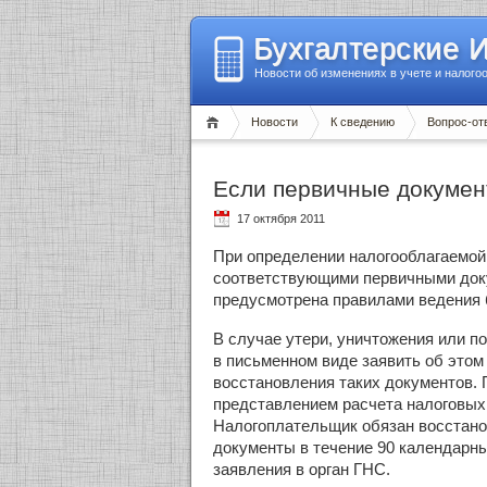
Бухгалтерские 
Новости об изменениях в учете и налого
Новости
К сведению
Вопрос-от
Если первичные докумен
17 октября 2011
При определении налогооблагаемой
соответствующими первичными доку
предусмотрена правилами ведения б
В случае утери, уничтожения или п
в письменном виде заявить об этом
восстановления таких документов.
представлением расчета налоговых 
Налогоплательщик обязан восстано
документы в течение 90 календарны
заявления в орган ГНС.