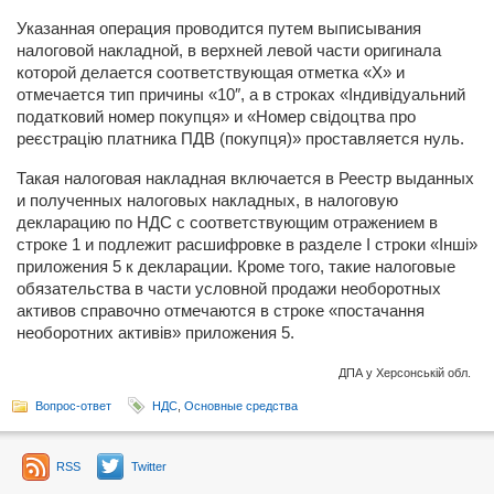
Указанная операция проводится путем выписывания
налоговой накладной, в верхней левой части оригинала
которой делается соответствующая отметка «Х» и
отмечается тип причины «10″, а в строках «Індивідуальний
податковий номер покупця» и «Номер свідоцтва про
реєстрацію платника ПДВ (покупця)» проставляется нуль.
Такая налоговая накладная включается в Реестр выданных
и полученных налоговых накладных, в налоговую
декларацию по НДС с соответствующим отражением в
строке 1 и подлежит расшифровке в разделе І строки «Інші»
приложения 5 к декларации. Кроме того, такие налоговые
обязательства в части условной продажи необоротных
активов справочно отмечаются в строке «постачання
необоротних активів» приложения 5.
ДПА у Херсонській обл.
Вопрос-ответ
НДС
,
Основные средства
RSS
Twitter