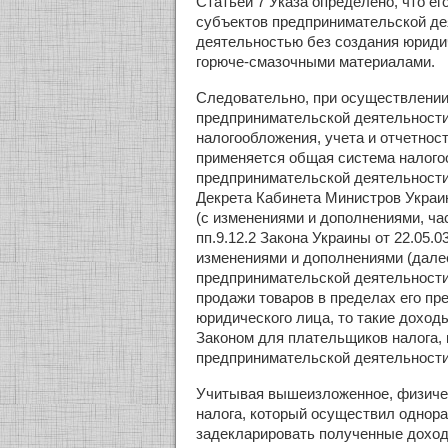
Статьей 7 Указа определено, что ег
субъектов предпринимательской де
деятельностью без создания юридич
горюче-смазочными материалами.
Следовательно, при осуществлении
предпринимательской деятельности
налогообложения, учета и отчетнос
применяется общая система налого
предпринимательской деятельности,
Декрета Кабинета Министров Украин
(с изменениями и дополнениями, час
пп.9.12.2 Закона Украины от 22.05.
изменениями и дополнениями (далее
предпринимательской деятельности
продажи товаров в пределах его пр
юридического лица, то такие дохо
Законом для плательщиков налога,
предпринимательской деятельности
Учитывая вышеизложенное, физичес
налога, который осуществил однор
задекларировать полученные доходы