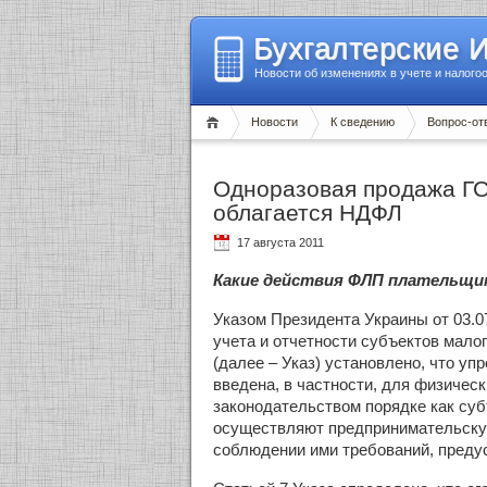
Бухгалтерские 
Новости об изменениях в учете и налого
Новости
К сведению
Вопрос-от
Одноразовая продажа Г
облагается НДФЛ
17 августа 2011
Какие действия ФЛП плательщик
Указом Президента Украины от 03.0
учета и отчетности субъектов мало
(далее –
Указ) установлено, что уп
введена, в частности, для физичес
законодательством порядке как су
осуществляют предпринимательскую
соблюдении ими требований, предус