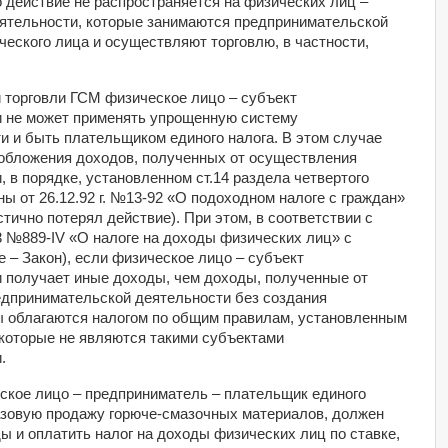
о действие не распространяется на физических лиц –
ятельности, которые занимаются предпринимательской
еского лица и осуществляют торговлю, в частности,
 торговли ГСМ физическое лицо – субъект
 не может применять упрощенную систему
ти и быть плательщиком единого налога. В этом случае
обложения доходов, полученных от осуществления
 в порядке, установленном ст.14 раздела четвертого
ы от 26.12.92 г. №13-92 «О подоходном налоге с граждан»
тично потерял действие). При этом, в соответствии с
03 №889-IV «О налоге на доходы физических лиц» с
 – Закон), если физическое лицо – субъект
 получает иные доходы, чем доходы, полученные от
едпринимательской деятельности без создания
ды облагаются налогом по общим правилам, установленным
 которые не являются такими субъектами
.
кое лицо – предприниматель – плательщик единого
азовую продажу горюче-смазочных материалов, должен
 и оплатить налог на доходы физических лиц по ставке,