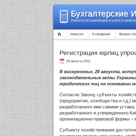
Бухгалтерские 
Новости об изменениях в учете и налого
Новости
К сведению
Вопрос-от
Регистрация юрлиц упро
29 августа 2011
В воскресенье, 28 августа, всту
законодательные акты Украины 
юридических лиц на основании м
Согласно Закону, субъекты хозяйс
(предприятия, хозобщества и т.д.) 
разработанного ими самими устава,
разработанного и утвержденного К
организационно-правовой формы – 
Субъекту хозяйствования достаточн
основании модельного устава, чтоб