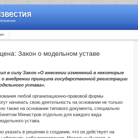
Известия
обложении
вет
щена: Закон о модельном уставе
пил в силу Закон «О внесении изменений в некоторые
о внедрении принципа государственной регистрации
одельного устава».
твования любой организационно-правовой формы
могут начинать свою деятельность на основании не только
 но также на основании типового документа, специально
абинетом Министров отдельно для каждого вида
модельного устава.
о указать в решении о создании, что он действует на
ы облегчить себе регистрацию. Модельный устав, в