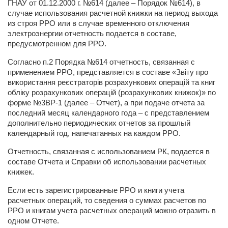
ГНАУ от 01.12.2000 г. №614 (далее – Порядок №614), в
случае использования расчетной книжки на период выхода
из строя РРО или в случае временного отключения
электроэнергии отчетность подается в составе,
предусмотренном для РРО.
Согласно п.2 Порядка №614 отчетность, связанная с
применением РРО, представляется в составе «Звіту про
використання реєстраторів розрахункових операцій та книг
обліку розрахункових операцій (розрахункових книжок)» по
форме
№3ВР-1 (далее – Отчет), а при подаче отчета за
последний месяц календарного года – с представлением
дополнительно периодических отчетов за прошлый
календарный год, напечатанных на каждом РРО.
Отчетность, связанная с использованием РК, подается в
составе Отчета и Справки об использовании расчетных
книжек.
Если есть зарегистрированные РРО и книги учета
расчетных операций, то сведения о суммах расчетов по
РРО и книгам учета расчетных операций можно отразить в
одном Отчете.